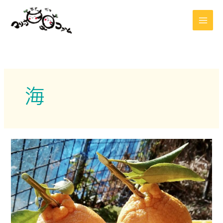
内
容
を
ス
キ
ッ
プ
海
初
め
て
の
デ
コ
ポ