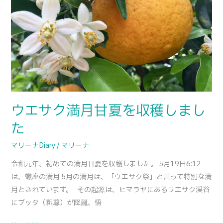
月
甘
夏
を
収
穫
し
ま
ウエサク満月甘夏を収穫しまし
し
た
た
マリーナDiary
/
マリーナ
令和元年、初めての満月甘夏を収穫しました。 5月19日6:12
は、蠍座の満月 5月の満月は、「ウエサク祭」と言って特別な満
月とされています。 その起源は、ヒマラヤにあるウエサク渓谷
にブッタ（釈尊）が降誕、悟