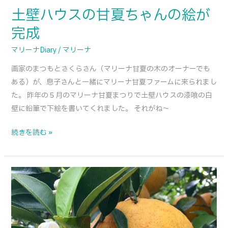
絵
土壁ハウスの甘夏ちゃんの絵が
が
完成
完
成
マリーナDiary
/
マリーナ
画家のまつもとさくらさん（マリーナ甘夏の木のオーナーでも
ある）が、息子さんと一緒にマリーナ甘夏ファームに来られまし
た。 昨年の５月のマリーナ甘夏まつりで土壁ハウスの漆喰の白
壁に鉛筆で下絵を書いてくれました。 それがね〜
続きを読む »
ウ
エ
サ
ク
満