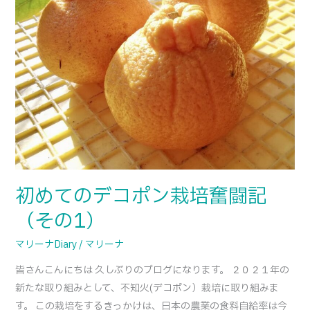
ン
栽
培
奮
闘
記
（そ
の
1）
初めてのデコポン栽培奮闘記
（その1）
マリーナDiary
/
マリーナ
皆さんこんにちは 久しぶりのブログになります。 ２０２１年の
新たな取り組みとして、不知火(デコポン）栽培に取り組みま
す。 この栽培をするきっかけは、日本の農業の食料自給率は今