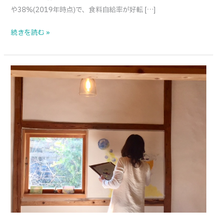
や38%(2019年時点)で、食料自給率が好転 […]
続きを読む »
土
壁
ハ
ウ
ス
の
甘
夏
ち
ゃ
ん
の