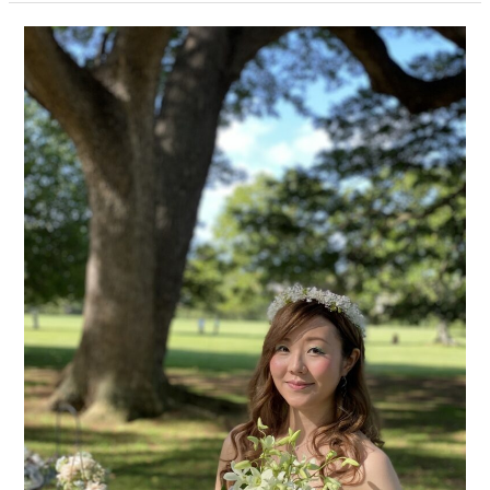
モ
ン
キ
ー
ポ
ッ
ド
の
木
の
下
で…
（ハ
ワ
イ
編