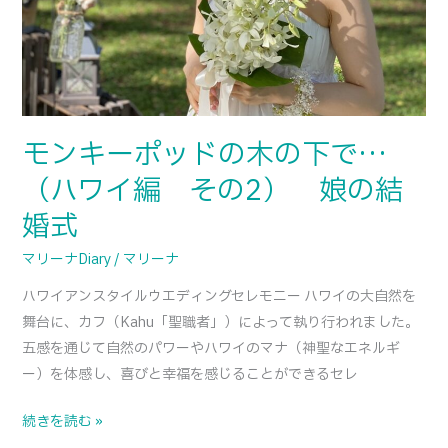
そ
の
2）
娘
の
結
モンキーポッドの木の下で…
婚
（ハワイ編 その2） 娘の結
式
婚式
マリーナDiary
/
マリーナ
ハワイアンスタイルウエディングセレモニー ハワイの大自然を
舞台に、カフ（Kahu「聖職者」）によって執り行われました。
五感を通じて自然のパワーやハワイのマナ（神聖なエネルギ
ー）を体感し、喜びと幸福を感じることができるセレ
続きを読む »