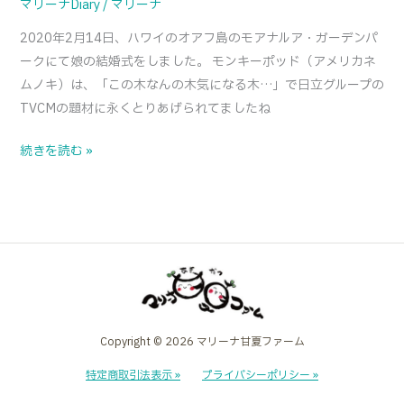
マリーナDiary
/
マリーナ
そ
2020年2月14日、ハワイのオアフ島のモアナルア・ガーデンパ
の
ークにて娘の結婚式をしました。 モンキーポッド（アメリカネ
1）
ムノキ）は、「この木なんの木気になる木…」で日立グループの
TVCMの題材に永くとりあげられてましたね
続きを読む »
Copyright © 2026 マリーナ甘夏ファーム
特定商取引法表示 »
プライバシーポリシー »