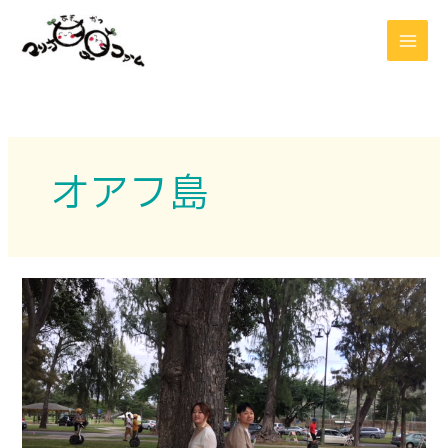
内
容
を
ス
キ
ッ
プ
オアフ島
ハ
ワ
イ
編
そ
の
３