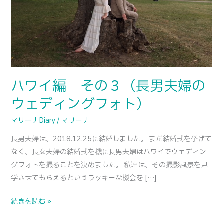
（長
男
夫
婦
の
ウ
ハワイ編 その３（長男夫婦の
ェ
ウェディングフォト）
デ
ィ
マリーナDiary
/
マリーナ
ン
長男夫婦は、2018.12.25に結婚しました。 まだ結婚式を挙げて
グ
なく、長女夫婦の結婚式を機に長男夫婦はハワイでウェディン
フ
グフォトを撮ることを決めました。 私達は、その撮影風景を見
ォ
学させてもらえるというラッキーな機会を […]
ト）
続きを読む »