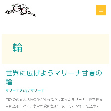
内
容
を
ス
キ
ッ
プ
輪
世界に広げようマリーナ甘夏の
世
界
輪
に
マリーナDiary
/
マリーナ
広
げ
自然の恵みと地球の愛がたっぷりつまったマリーナ甘夏を世界
よ
中に送ることで、宇宙が愛に包まれる。 そんな願いを込めて
う