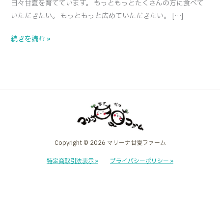
日々甘夏を育てています。 もっともっとたくさんの方に食べて
マ
いただきたい。 もっともっと広めていただきたい。 […]
リ
ー
続きを読む »
ナ
甘
夏
の
輪
Copyright © 2026 マリーナ甘夏ファーム
特定商取引法表示 »
プライバシーポリシー »