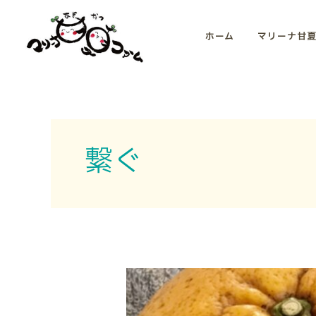
内
容
ホーム
マリーナ甘
を
ス
キ
ッ
プ
繋ぐ
初
孫