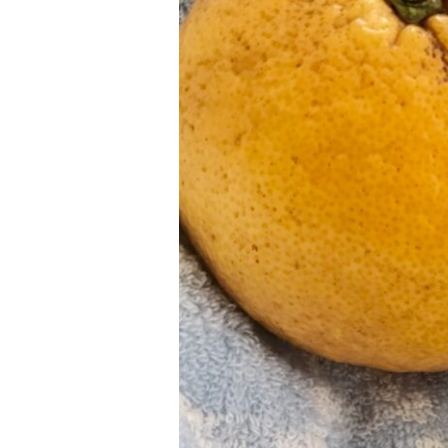
の
誕
生