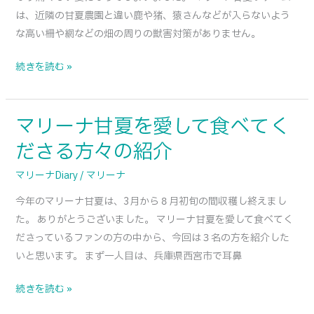
は、近隣の甘夏農園と違い鹿や猪、猿さんなどが入らないよう
な高い柵や網などの畑の周りの獣害対策がありません。
続きを読む »
マリーナ甘夏を愛して食べてく
マ
リ
ださる方々の紹介
ー
マリーナDiary
/
マリーナ
ナ
甘
今年のマリーナ甘夏は、3月から８月初旬の間収穫し終えまし
夏
た。 ありがとうございました。 マリーナ甘夏を愛して食べてく
を
ださっているファンの方の中から、今回は３名の方を紹介した
愛
いと思います。 まず一人目は、兵庫県西宮市で耳鼻
し
て
続きを読む »
食