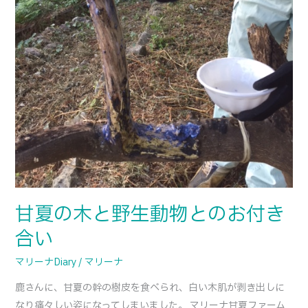
の
お
付
き
合
い
甘夏の木と野生動物とのお付き
合い
マリーナDiary
/
マリーナ
鹿さんに、甘夏の幹の樹皮を食べられ、白い木肌が剥き出しに
なり痛々しい姿になってしまいました。 マリーナ甘夏ファーム