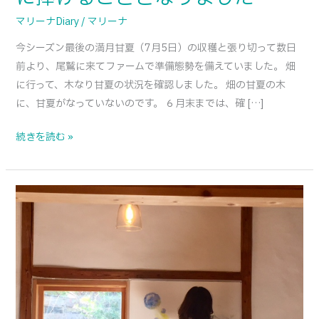
し
マリーナDiary
/
マリーナ
た
今シーズン最後の満月甘夏（7月5日）の収穫と張り切って数日
前より、尾鷲に来てファームで準備態勢を備えていました。 畑
に行って、木なり甘夏の状況を確認しました。 畑の甘夏の木
に、甘夏がなっていないのです。 ６月末までは、確 […]
続きを読む »
土
壁
ハ
ウ
ス
の
甘