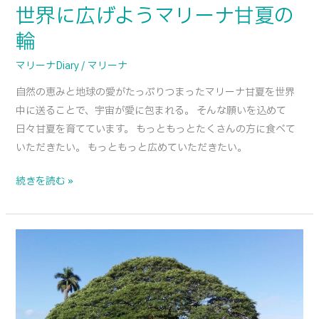
世界に広げようマリーナ甘夏の
世
界
輪
に
マリーナDiary
/
マリーナ
広
げ
自然の恵みと地球の愛がたっぷりつまったマリーナ甘夏を世界
よ
中に送ることで、宇宙が愛に包まれる。 そんな願いを込めて
う
日々甘夏を育てています。 もっともっとたくさんの方に食べて
マ
いただきたい。 もっともっと広めていただきたい。
リ
ー
続きを読む »
ナ
甘
夏
モ
の
ン
輪
キ
ー
ポ