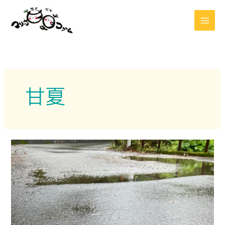
内
容
を
ス
キ
ッ
プ
甘夏
７
月
の
満
月
甘
夏