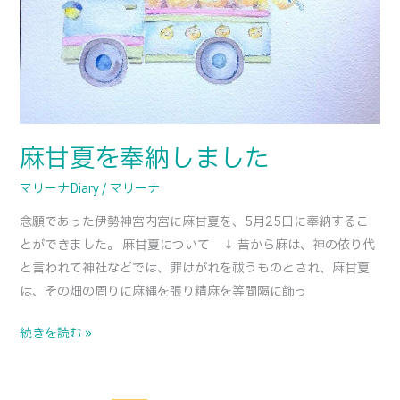
納
し
ま
し
た
麻甘夏を奉納しました
マリーナDiary
/
マリーナ
念願であった伊勢神宮内宮に麻甘夏を、5月25日に奉納するこ
とができました。 麻甘夏について ↓ 昔から麻は、神の依り代
と言われて神社などでは、罪けがれを祓うものとされ、麻甘夏
は、その畑の周りに麻縄を張り精麻を等間隔に飾っ
続きを読む »