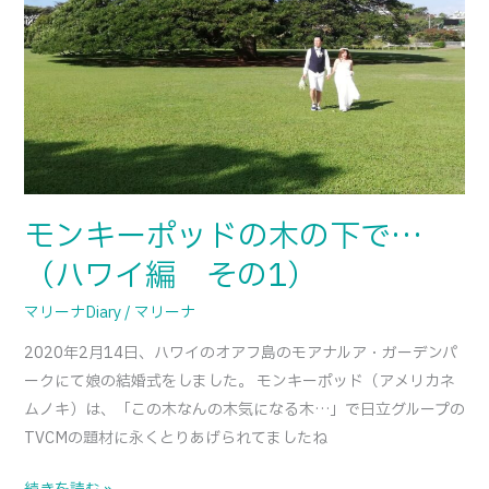
ッ
ド
の
木
の
下
で…
（ハ
モンキーポッドの木の下で…
ワ
（ハワイ編 その1）
イ
編
マリーナDiary
/
マリーナ
そ
2020年2月14日、ハワイのオアフ島のモアナルア・ガーデンパ
の
ークにて娘の結婚式をしました。 モンキーポッド（アメリカネ
1）
ムノキ）は、「この木なんの木気になる木…」で日立グループの
TVCMの題材に永くとりあげられてましたね