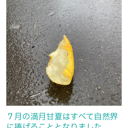
は
す
べ
て
自
然
界
に
捧
げ
る
こ
と
と
な
７月の満月甘夏はすべて自然界
り
に捧げることとなりました
ま