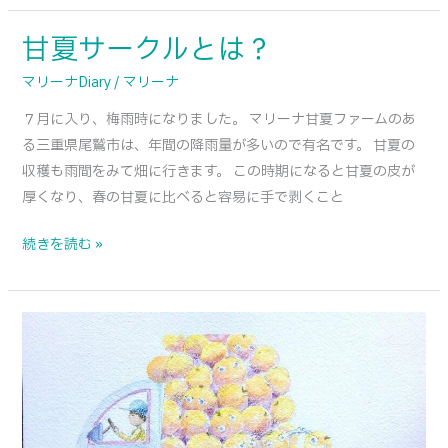
べ
て
甘夏サークルとは？
甘
く
夏
マリーナDiary
/
マリーナ
だ
サ
さ
７月に入り、梅雨時になりました。 マリーナ甘夏ファームのあ
ー
る
る三重県尾鷲市は、年間の降雨量が多いので有名です。 甘夏の
ク
方々
収穫も雨間をみて畑に行きます。 この時期になると甘夏の皮が
ル
の
厚くなり、春の甘夏に比べると容易に手で剥くこと
と
紹
は？
続きを読む »
介
麻
甘
夏
を
奉