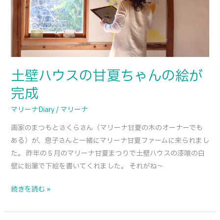
夏
ち
ゃ
ん
の
絵
土壁ハウスの甘夏ちゃんの絵が
が
完成
完
成
マリーナDiary
/
マリーナ
画家のまつもとさくらさん（マリーナ甘夏の木のオーナーでも
ある）が、息子さんと一緒にマリーナ甘夏ファームに来られまし
た。 昨年の５月のマリーナ甘夏まつりで土壁ハウスの漆喰の白
壁に鉛筆で下絵を書いてくれました。 それがね〜
続きを読む »