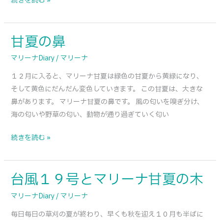
続きを読む »
甘夏の鼻
甘
夏
マリーナDiary
/
マリーナ
の
１２月に入ると、マリーナ甘夏は緑色の甘夏から黄緑になり、
鼻
そして黄色にだんだん変色していきます。 この甘夏は、大きな
鼻があります。 マリーナ甘夏の鼻です。 風の匂いを嗅ぎ分け、
海の匂いや野草の匂い、動物が通り過ぎていく匂い
続きを読む »
台風１９号とマリーナ甘夏の木
台
風
マリーナDiary
/
マリーナ
１
毎日毎日の草刈の夏が終わり、早くも秋を迎え１０月も半ばに
９