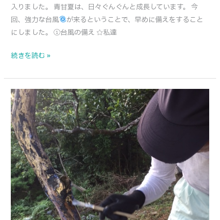
入りました。 青甘夏は、日々ぐんぐんと成長しています。 今
号
回、強力な台風
が来るということで、早めに備えをすること
と
にしました。 ①台風の備え ☆私達
マ
リ
続きを読む »
ー
ナ
甘
甘
夏
夏
の
の
木
木
と
野
生
動
物
と