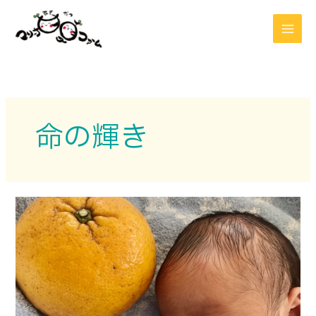
内
容
を
ス
キ
ッ
プ
命の輝き
初
孫
の
誕
生